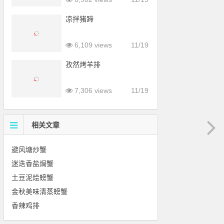
凉拌猪蹄
6,109 views
11/19
孜然烤羊排
7,306 views
11/19
相关文章
避风塘炒蟹
迷迭香盐焗蟹
土豆泥烩螃蟹
金秋美味清蒸螃蟹
香辣鸡排