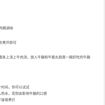
鸡精调味
次煮开即可
面条上浇上牛肉汤，放入牛腩和牛筋丸就是一碗好吃的牛腩
个时间，你可以试试
入热水，否则会影响牛腩的口感
不容易煮烂