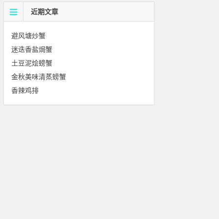
近期文章
避风塘炒蟹
迷迭香盐焗蟹
土豆泥烩螃蟹
金秋美味清蒸螃蟹
香辣鸡排