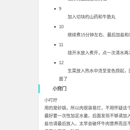
9
加入切块的山药和牛筋丸
10
继续煮15分钟左右、最后加盐和
11
烧开水放入煮开，点一次清水再
12
生菜放入热水中烫至变色捞起，
面了
小窍门
小叮咛
用的是砂锅，所以肉很容易烂，不用怀疑这
最好要一次性加足水量，后面发现不够请加
盐也请最后放入，太早会破坏牛肉营养而且