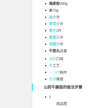
褐麦粉
200g
水
70g
盐
少许
青菜
少许
姜片
2片
香葱
少许
鸡精
少许
牛筋丸
适量
咸鲜
口味
煮
工艺
一小时
耗时
普通
难度
山药牛腩面的做法步骤
1
成品图