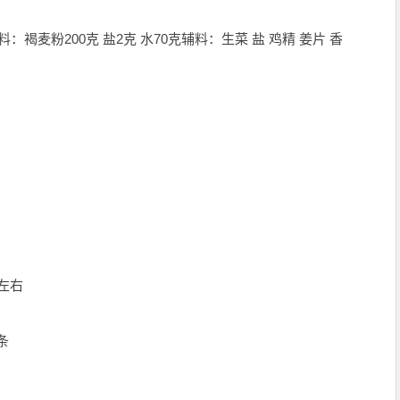
料：褐麦粉200克 盐2克 水70克辅料：生菜 盐 鸡精 姜片 香
左右
条