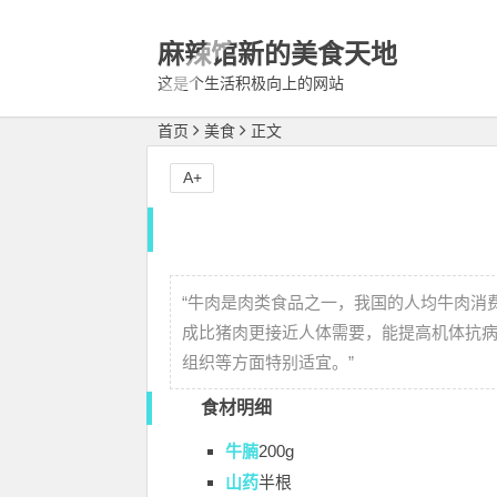
麻辣馆新的美食天地
这是个生活积极向上的网站
首页
美食
正文
A+
“
牛肉是肉类食品之一，我国的人均牛肉消
成比猪肉更接近人体需要，能提高机体抗
组织等方面特别适宜。
”
食材明细
牛腩
200g
山药
半根