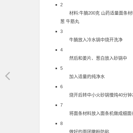
2
材料:牛腩200克 山药适量面条材
葱 牛筋丸
3
牛腩放入冷水锅中烧开洗净
4
然后和姜片、葱白放入砂锅中
5
加入适量的纯净水
6
烧开后转中小火砂锅慢炖40分钟
7
将面条材料放入面条机做成细面
8
做好的面团撒粉防粘