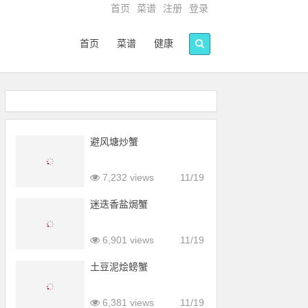
首页
菜谱
注册
登录
首页
菜谱
健康
避风塘炒蟹
7,232 views
11/19
迷迭香盐焗蟹
6,901 views
11/19
土豆泥烩螃蟹
6,381 views
11/19