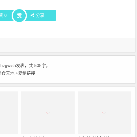
赞
0
分享
赏
由
hzgwish
发表，共 508字。
美食天地
+复制链接