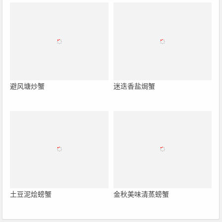
避风塘炒蟹
迷迭香盐焗蟹
土豆泥烩螃蟹
金秋美味清蒸螃蟹