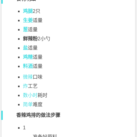
鸡腿
2只
生姜
适量
葱
适量
鲜辣粉
2小勺
盐
适量
鸡精
适量
料酒
适量
微辣
口味
炸
工艺
数小时
耗时
简单
难度
香辣鸡排的做法步骤
1
准备好原料.