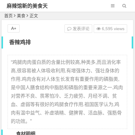
麻辣馆新的美食天
地
首页
美食
正文
A+
发表评论
6,595 views
香辣鸡排
“
鸡腿肉肉蛋白质的含量比例较高,种类多,而且消化率
高,很容易被人体吸收利用,有增强体力、强壮身体的
作用.鸡肉含有对人体生长发育有重要作用的磷脂类,
是中国人膳食结构中脂肪和磷脂的重要来源之一.鸡肉
对营养不良、畏寒怕冷、乏力疲劳、月经不调、贫
血、虚弱等有很好的鸡腿食疗作用.祖国医学认为,鸡
肉有温中益气、补虚填精、健脾胃、活血脉、强筋骨
的功效。
”
食材明细