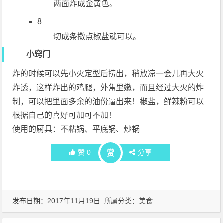
两面炸成金黄色。
8
切成条撒点椒盐就可以。
小窍门
炸的时候可以先小火定型后捞出，稍放凉一会儿再大火
炸透，这样炸出的鸡腿，外焦里嫩，而且经过大火的炸
制，可以把里面多余的油份逼出来！椒盐，鲜辣粉可以
根据自己的喜好可加可不加！
使用的厨具：不粘锅、平底锅、炒锅
赞
0
分享
赏
发布日期：2017年11月19日 所属分类：
美食