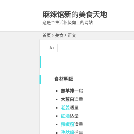
麻辣馆新的美食天地
这是个生活积极向上的网站
首页
美食
正文
A+
食材明细
羔羊排
一扇
大葱白
适量
老姜
适量
红酒
适量
辣椒粉
适量
孜然粉
适量