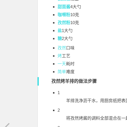
甜面酱
4大勺
咖喱粉
10克
孜然粉
10克
盐
1大勺
糖
2大勺
孜然
口味
烤
工艺
一天
耗时
简单
难度
孜然烤羊排的做法步骤
1
羊排洗净沥干水，用厨房纸把表
2
将孜然烤酱的调料全部混合在一