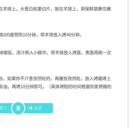
在羊排上，大葱白和姜切片，放在羊排上，用保鲜袋裹住腌
200度预热10分钟，将羊排放入烤40分钟。
去掉锡纸，汤汁倒入小碗中，将羊排放入烤盘，表面再刷一次
粉，如果你不介意孜然粒的，再撒些孜然粒，放入烤箱烤上
和油，再烤10分钟即可。（具体烤制的时间根据你家烤箱的
赞
0
分享
赏