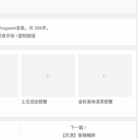
由
hzgwish
发表，共 356字。
美食天地
+复制链接
土豆泥烩螃蟹
金秋美味清蒸螃蟹
下一篇
【天津】香辣猪蹄