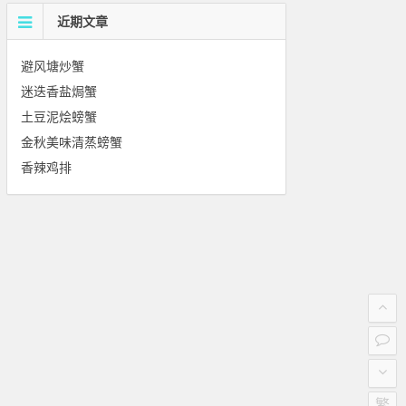
近期文章
避风塘炒蟹
迷迭香盐焗蟹
土豆泥烩螃蟹
金秋美味清蒸螃蟹
香辣鸡排
繁