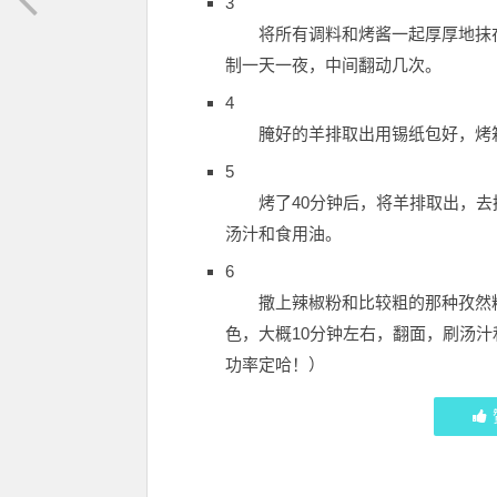
3
将所有调料和烤酱一起厚厚地抹
制一天一夜，中间翻动几次。
4
腌好的羊排取出用锡纸包好，烤箱
5
烤了40分钟后，将羊排取出，
汤汁和食用油。
6
撒上辣椒粉和比较粗的那种孜然
色，大概10分钟左右，翻面，刷汤汁
功率定哈！）