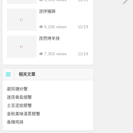
凉拌猪蹄
6,106 views
11/19
孜然烤羊排
7,303 views
11/19
相关文章
避风塘炒蟹
迷迭香盐焗蟹
土豆泥烩螃蟹
金秋美味清蒸螃蟹
香辣鸡排