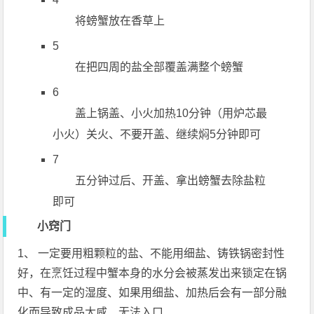
将螃蟹放在香草上
5
在把四周的盐全部覆盖满整个螃蟹
6
盖上锅盖、小火加热10分钟（用炉芯最
小火）关火、不要开盖、继续焖5分钟即可
7
五分钟过后、开盖、拿出螃蟹去除盐粒
即可
小窍门
1、 一定要用粗颗粒的盐、不能用细盐、铸铁锅密封性
好，在烹饪过程中蟹本身的水分会被蒸发出来锁定在锅
中、有一定的湿度、如果用细盐、加热后会有一部分融
化而导致成品太咸、无法入口