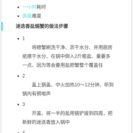
一小时
耗时
高级
难度
迷迭香盐焗蟹的做法步骤
1
将螃蟹刷洗干净、沥干水分、并用厨房
纸擦干水分、在锅中倒入2斤粗盐、量要多
一点、因为等会要用盐把蟹整个覆盖住
2
盖上锅盖、中火加热10～12分钟、听到
锅内有劈啪声
3
开盖、将一半的盐用锅铲拨到四周，把
新鲜的迷迭香放入锅中
4