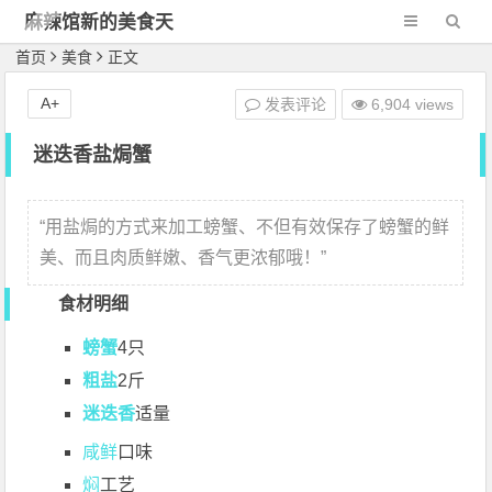
麻辣馆新的美食天
地
首页
美食
正文
A+
发表评论
6,904 views
迷迭香盐焗蟹
“
用盐焗的方式来加工螃蟹、不但有效保存了螃蟹的鲜
美、而且肉质鲜嫩、香气更浓郁哦！
”
食材明细
螃蟹
4只
粗盐
2斤
迷迭香
适量
咸鲜
口味
焖
工艺