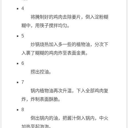
4
将腌制好的鸡肉去除姜片，倒入淀粉糊
糊中，用筷子搅拌均匀。
5
炒锅烧热加入多一些的植物油，分次下
入裹了糊糊的鸡肉炸至表面金黄。
6
捞出控油。
7
锅内植物油再次升温，下入全部鸡肉复
炸，炸制表面酥脆。
8
倒出锅内的油，把酱汁倒入锅内，中火
加热至起泡泡。