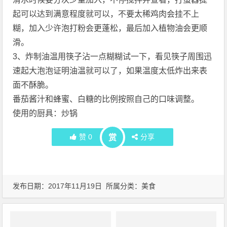
起可以达到满意程度就可以，不要太稀鸡肉会挂不上
糊，加入少许泡打粉会更蓬松，最后加入植物油会更顺
滑。
3、炸制油温用筷子沾一点糊糊试一下，看见筷子周围迅
速起大泡泡证明油温就可以了，如果温度太低炸出来表
面不酥脆。
番茄酱汁和蜂蜜、白糖的比例按照自己的口味调整。
使用的厨具：炒锅
赞
0
分享
赏
发布日期：2017年11月19日 所属分类：
美食