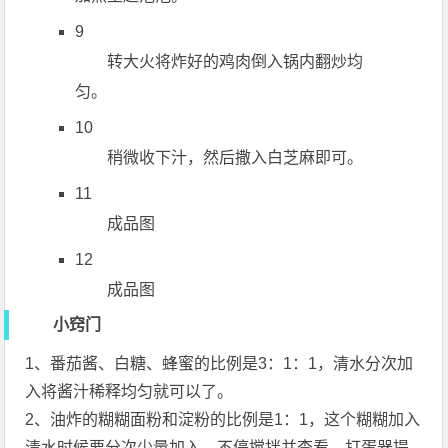
9
转大火将炸好的鸡肉倒入锅内翻炒均
匀。
10
稍微收下汁，然后撒入白芝麻即可。
11
成品图
12
成品图
小窍门
1、番茄酱、白糖、蜂蜜的比例是3：1：1，清水分次加
入将酱汁稀释均匀就可以了。
2、油炸的糊糊面粉和淀粉的比例是1：1，这个糊糊加入
清水时候要分次少量加入，不停搅拌并查看，打蛋器提