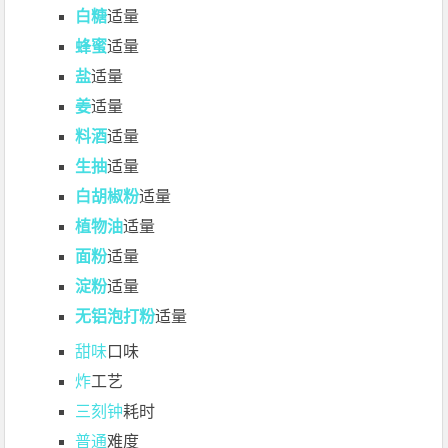
白糖
适量
蜂蜜
适量
盐
适量
姜
适量
料酒
适量
生抽
适量
白胡椒粉
适量
植物油
适量
面粉
适量
淀粉
适量
无铝泡打粉
适量
甜味
口味
炸
工艺
三刻钟
耗时
普通
难度