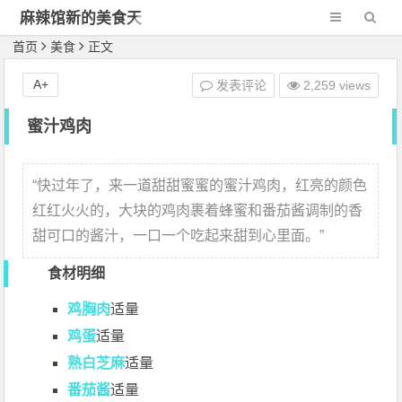
麻辣馆新的美食天
地
首页
美食
正文
A+
发表评论
2,259 views
蜜汁鸡肉
“
快过年了，来一道甜甜蜜蜜的蜜汁鸡肉，红亮的颜色
红红火火的，大块的鸡肉裹着蜂蜜和番茄酱调制的香
甜可口的酱汁，一口一个吃起来甜到心里面。
”
食材明细
鸡胸肉
适量
鸡蛋
适量
熟白芝麻
适量
番茄酱
适量